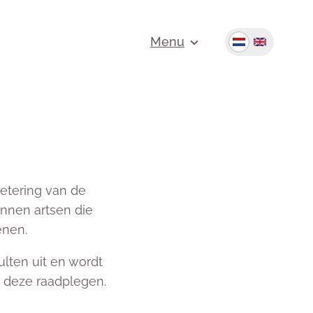
Menu
etering van de
nnen artsen die
enen.
ulten uit en wordt
OS deze raadplegen.